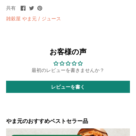
Facebook
Twitter
ピ
共有
に
に
ン
雑穀屋 やま元
/
ジュース
共
共
す
有
有
る
お客様の声
最初のレビューを書きませんか？
レビューを書く
やま元のおすすめベストセラー品