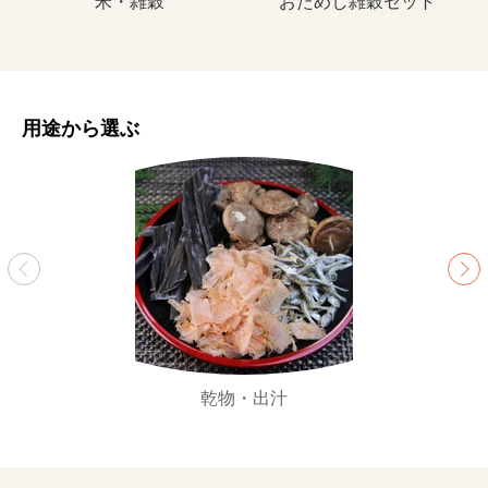
米・雑穀
おためし雑穀セット
用途から選ぶ
乾物・出汁