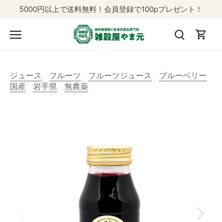
コ
5000円以上で送料無料！会員登録で100pプレゼント！
ン
テ
ン
ツ
に
飛
ジュース
フルーツ
フルーツジュース
ブルーベリー
ぶ
国産
岩手県
無農薬